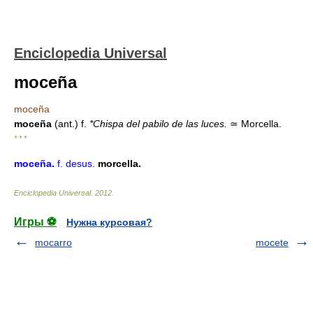
Enciclopedia Universal
moceña
moceña
moceña
(ant.) f.
*Chispa del pabilo de las luces.
≃
Morcella.
* * *
moceña
.
f.
desus.
morcella.
Enciclopedia Universal
.
2012
.
Игры ⚽
Нужна курсовая?
mocarro
mocete