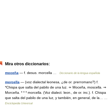
Mira otros diccionarios:
moceña
— f. desus. morcella …
Diccionario de la lengua española
morcella
— (voz dialectal leonesa, ¿de or. prerromano?) f.
*Chispa que salta del pabilo de una luz. ≃ Moceña, moscella. ⇒
Morceña. * * * morcella. (Voz dialect. leon., de or. inc.). f. Chispa
que salta del pabilo de una luz, y también, en general, de la… …
Enciclopedia Universal