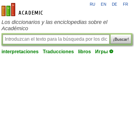
RU
EN
DE
FR
es-academic.com
Los diccionarios y las enciclopedias sobre el
Académico
¡Buscar!
interpretaciones
Traducciones
libros
Игры ⚽